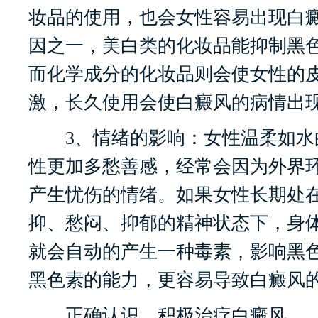
妆品的使用，也会女性容易出现白
因之一，美白类的化妆品能抑制黑
而化学成分的化妆品则会使女性的
激，长久使用会使白癜风的病情出
3、情绪的影响：女性温柔如水
性更加多愁善感，经常会因为外界
产生忧伤的情绪。如果女性长期处
抑、愁闷、抑郁的精神状态下，身
就会自动的产生一种毒素，影响黑
黑色素的能力，更容易导致白癜风
正确认识，积极治疗白癜风