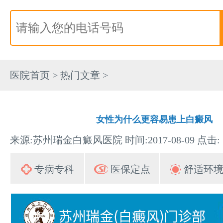
医院首页
>
热门文章
>
女性为什么更容易患上白癜风
来源:苏州瑞金白癜风医院 时间:2017-08-09 点击:
专病专科
医保定点
舒适环