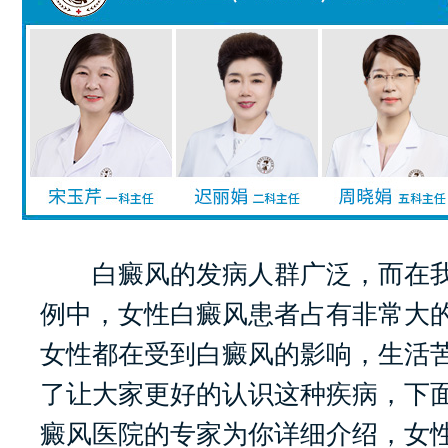
白癜风的发病人群广泛，而在我
例中，女性白癜风患者占有非常大
女性都在受到白癜风的影响，生活
了让大家更好的认识这种疾病，下
癜风医院的专家为你详细介绍，女