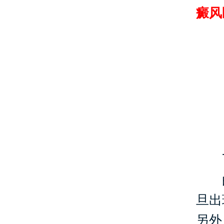
癜风
一
白
旦出
另外