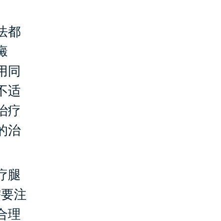
法都
癜
用同
不适
治疗
的治
疗腿
需要注
合理