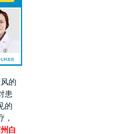
癜风的
对患
见的
疗，
苏州白