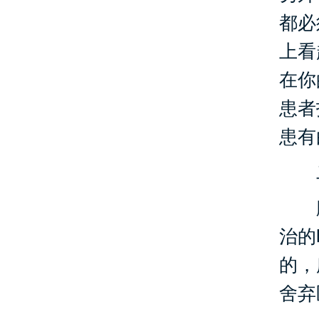
都必
上看
在你
患者
患有
二
腿
治的
的，
舍弃