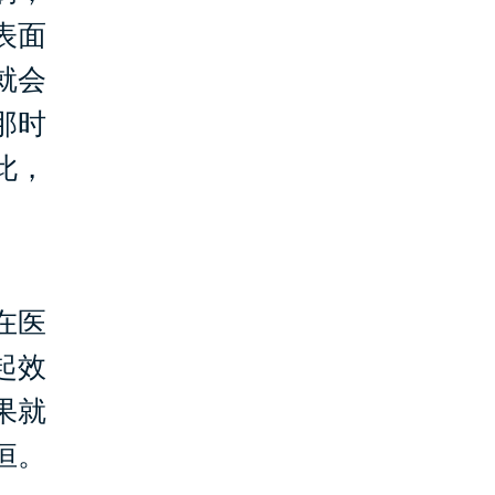
表面
就会
那时
此，
在医
起效
果就
恒。