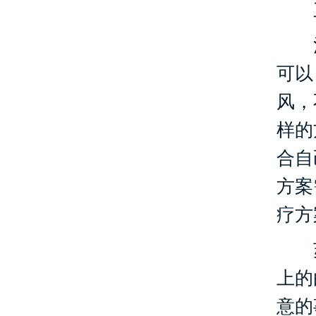
三
治
可以
风，
样的
合自
方案
疗方
苏
上的
意的