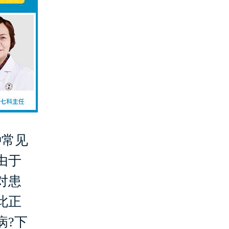
种常见
由于
对患
此正
病?下