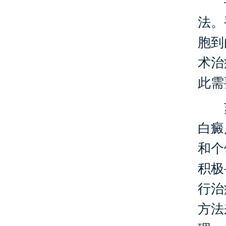
手
法。
胞到
术治
此需
苏
白癜
和个
积极
行治
方法