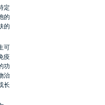
特定
胞的
肤的
生可
免疫
的功
物治
或长