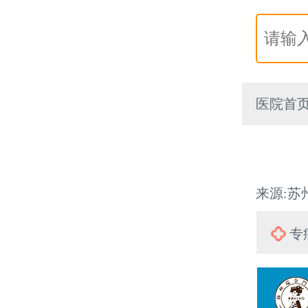
医院首
来源:苏州
专