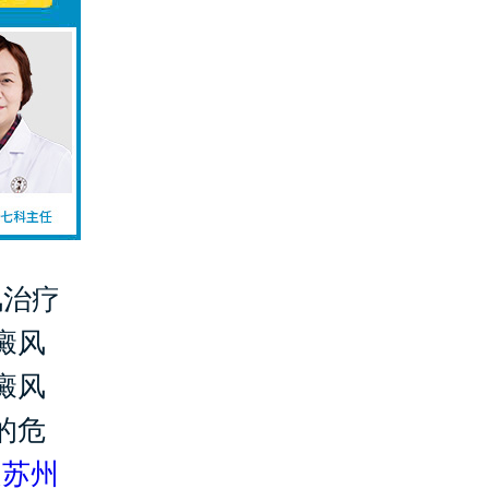
风治疗
癜风
癜风
的危
是
苏州