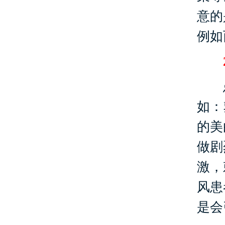
意的
例如
2
患
如：
的美
做剧
激，
风患
是会