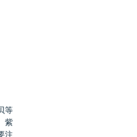
贝等
、紫
要注