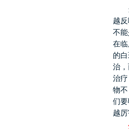
当
越反
不能
在临
的白
治，
治疗
物不
们要
越厉
2