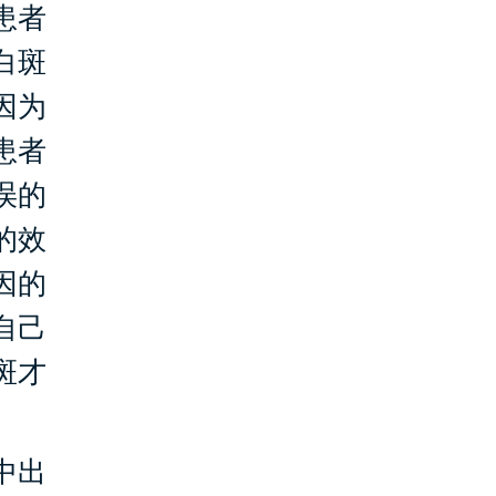
患者
白斑
因为
患者
误的
的效
因的
自己
斑才
中出