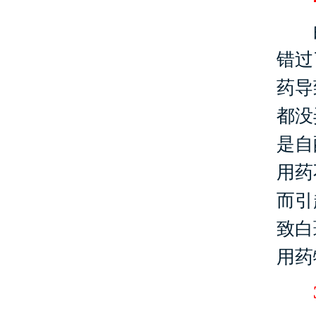
白
错过
药导
都没
是自
用药
而引
致白
用药
3