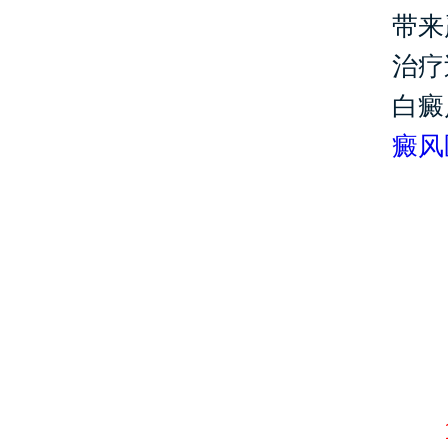
带来
治疗
白癜
癜风
1