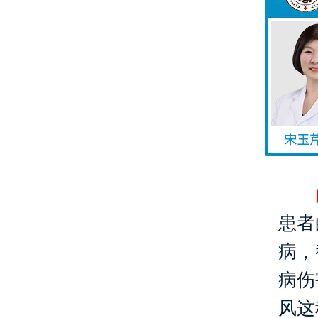
患者
病，
病伤
风这