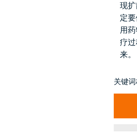
现扩
定要
用药
疗过
来。
关键词