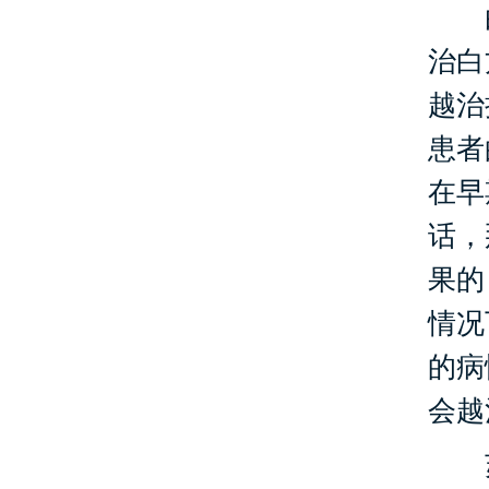
白
治白
越治
患者
在早
话，
果的
情况
的病
会越
苏