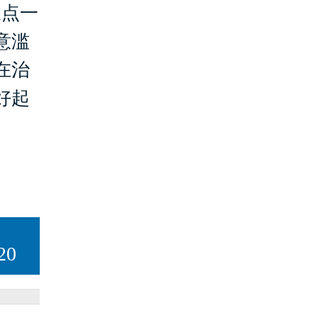
三点一
意滥
在治
好起
20