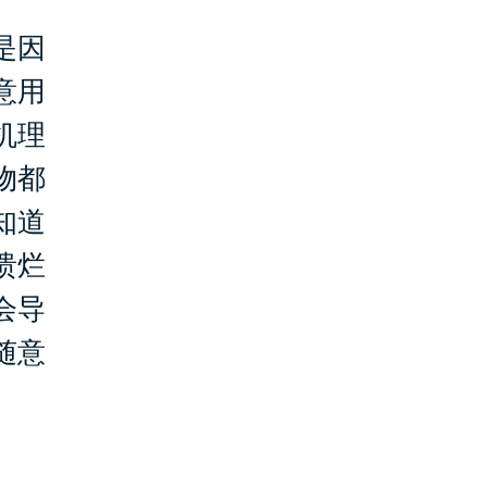
是因
意用
机理
物都
知道
溃烂
会导
随意