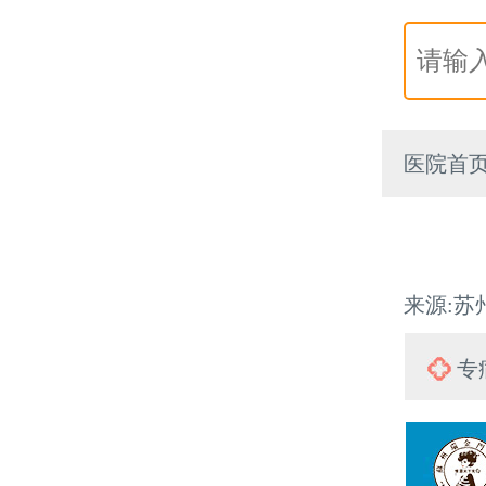
医院首
来源:苏州
专