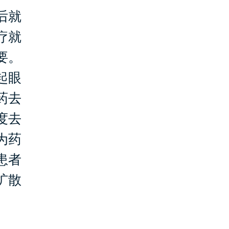
后就
疗就
要。
起眼
药去
度去
为药
患者
扩散