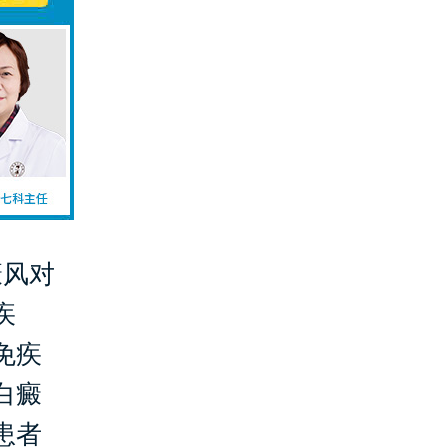
癜风对
疾
免疾
白癜
患者