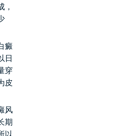
成，
少
白癜
以日
量穿
为皮
癜风
长期
所以