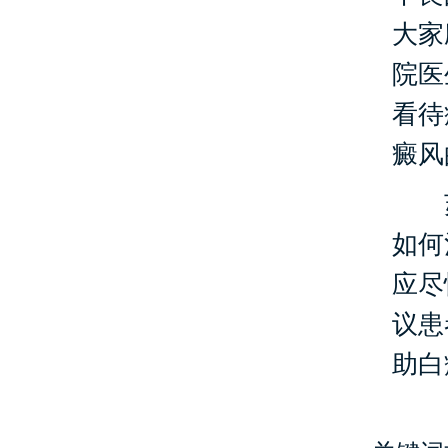
大家
院医
看待
癜风
苏
如何
应尽
议患
助白