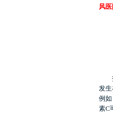
风医
护
发生
例如
素C