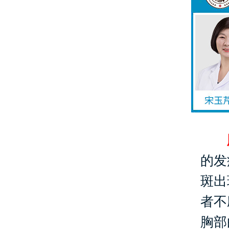
胸
的发
斑出
者不
胸部