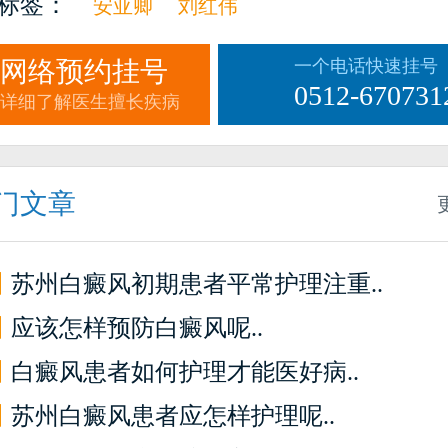
标签：
安亚卿
刘红伟
网络预约挂号
一个电话快速挂号
0512-670731
详细了解医生擅长疾病
门文章
】
苏州白癜风初期患者平常护理注重..
】
应该怎样预防白癜风呢..
】
白癜风患者如何护理才能医好病..
】
苏州白癜风患者应怎样护理呢..