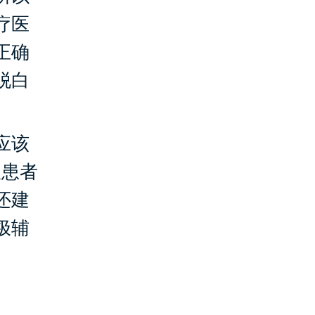
疗医
正确
脱白
应该
议患者
还建
极辅
。