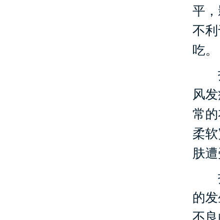
平，
不利
吃。
护
风发
常的
柔软
肤遭
护
的发
不良