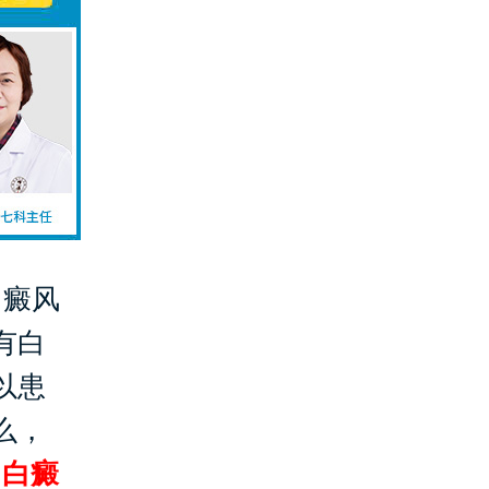
白癜风
有白
以患
么，
州白癜