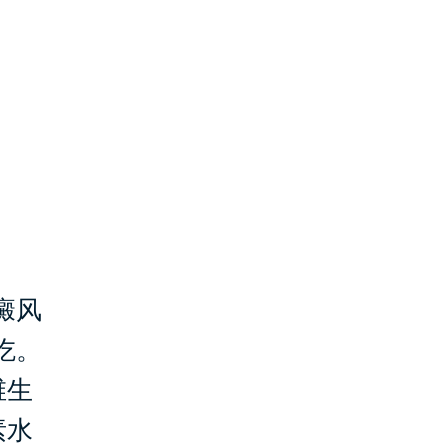
癜风
吃。
维生
素水