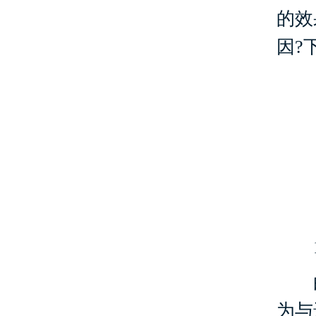
的效
因?
1.
白
为与