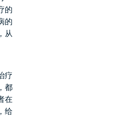
疗的
病的
，从
治疗
，都
者在
，给