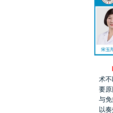
哪
术不
要原
与免
以奏