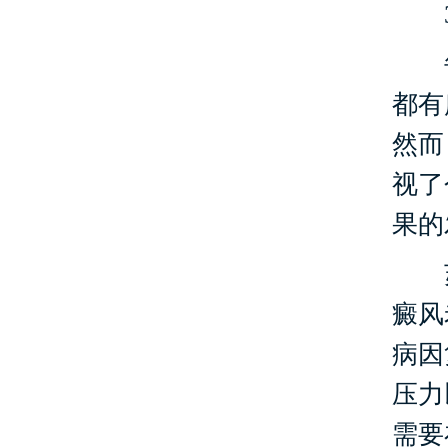
3
每
都有
然而
视了
果的
苏
癜风
病因
压力
需要