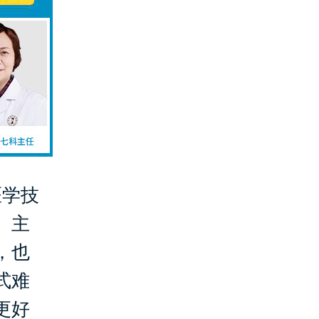
医学技
。主
，也
式难
更好