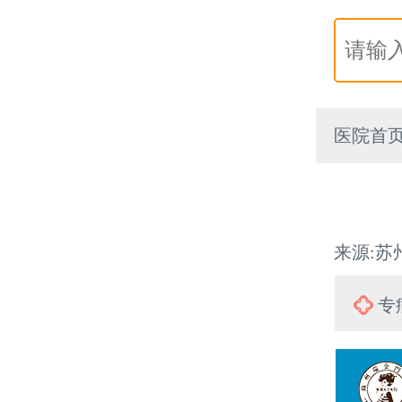
医院首
来源:苏州
专