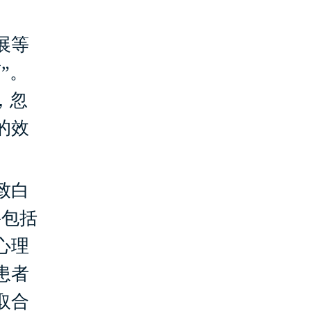
展等
”。
，忽
的效
致白
要包括
心理
患者
取合